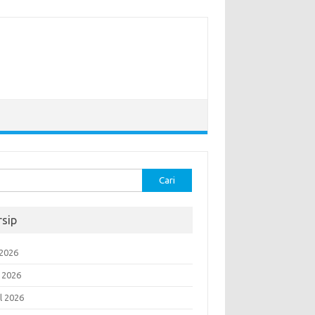
k:
rsip
 2026
i 2026
l 2026