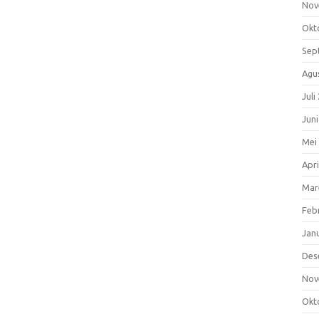
Nov
Okt
Sep
Agu
Juli
Jun
Mei
Apri
Mar
Feb
Jan
Des
Nov
Okt