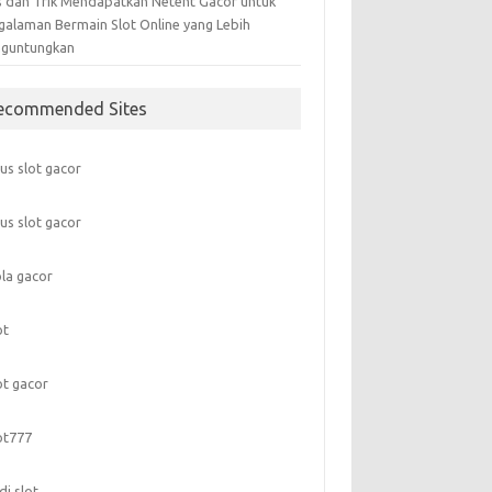
s dan Trik Mendapatkan Netent Gacor untuk
galaman Bermain Slot Online yang Lebih
guntungkan
ecommended Sites
tus slot gacor
tus slot gacor
la gacor
ot
ot gacor
ot777
di slot