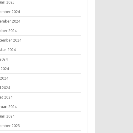
uari 2025
ember 2024
ember 2024
ober 2024
tember 2024
stus 2024
 2024
i 2024
 2024
l 2024
et 2024
ruari 2024
uari 2024
ember 2023