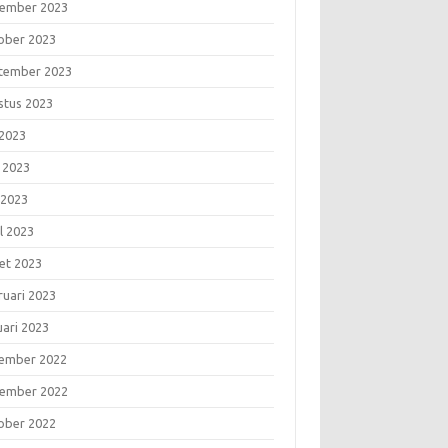
ember 2023
ober 2023
tember 2023
stus 2023
 2023
i 2023
 2023
l 2023
et 2023
ruari 2023
uari 2023
ember 2022
ember 2022
ober 2022