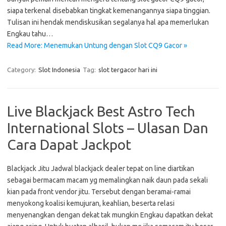
siapa terkenal disebabkan tingkat kemenangannya siapa tinggian.
Tulisan ini hendak mendiskusikan segalanya hal apa memerlukan
Engkau tahu…
Read More: Menemukan Untung dengan Slot CQ9 Gacor »
Category:
Slot Indonesia
Tag:
slot tergacor hari ini
Live Blackjack Best Astro Tech
International Slots – Ulasan Dan
Cara Dapat Jackpot
Blackjack Jitu Jadwal blackjack dealer tepat on line diartikan
sebagai bermacam macam yg memalingkan naik daun pada sekali
kian pada front vendor jitu. Tersebut dengan beramai-ramai
menyokong koalisi kemujuran, keahlian, beserta relasi
menyenangkan dengan dekat tak mungkin Engkau dapatkan dekat