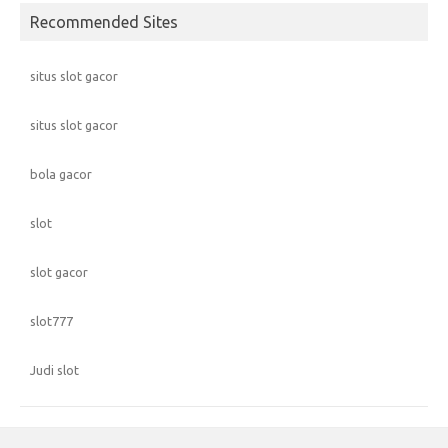
Recommended Sites
situs slot gacor
situs slot gacor
bola gacor
slot
slot gacor
slot777
Judi slot