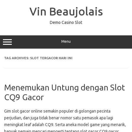
Skip
to
Vin Beaujolais
content
Demo Casino Slot
Menu
TAG ARCHIVES:
SLOT TERGACOR HARI INI
Menemukan Untung dengan Slot
CQ9 Gacor
Gim slot gacor online semakin populer di golongan pecinta
perjudian, dan juga tidak benar nomor satu pemasok apa lagi
meningkat leaf adalah CQ9. Serta aneka model game yang menarik,
banyak pemain mencari mengerti tentang slot gacor CQ9 gacor,