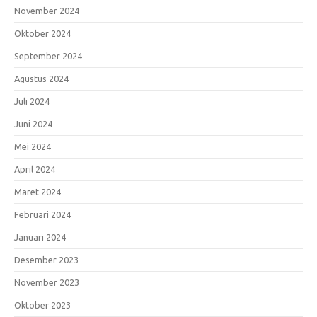
November 2024
Oktober 2024
September 2024
Agustus 2024
Juli 2024
Juni 2024
Mei 2024
April 2024
Maret 2024
Februari 2024
Januari 2024
Desember 2023
November 2023
Oktober 2023