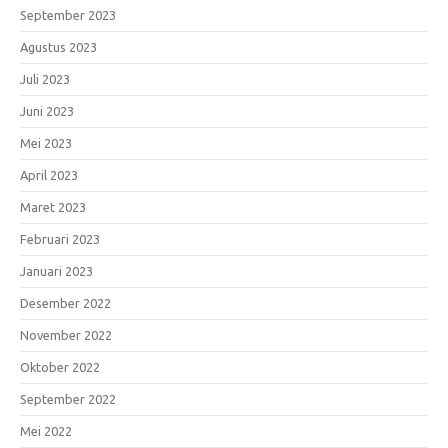
September 2023
Agustus 2023
Juli 2023
Juni 2023
Mei 2023
April 2023
Maret 2023
Februari 2023
Januari 2023
Desember 2022
November 2022
Oktober 2022
September 2022
Mei 2022