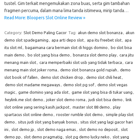
tustel. Gim terkait mengemukakan zona buas, serta gim tambahan
fragmen percuma, dalam mana lima tanda istimewa, mirip tanda…
Read More: Bloopers Slot Online Review »
Category:
Slot Demo Paling Gacor
Tag:
akun demo slot bonanza
,
akun
demo slot spadegaming
,
apa arti depo slot
,
apa itu freebet slot
,
apa
itu slot ml
,
bagaimana cara bermain slot di higgs domino
,
bo slot bisa
main demo
,
bo slot yang bisa demo
,
bonanza slot demo play
,
cara jitu
menang main slot
,
cara memperbaiki slot usb yang tidak terbaca
,
cara
menang main slot joker roma
,
demo slot bonanza gold rupiah
,
demo
slot book of fallen
,
demo slot chicken drop
,
demo slot chili heat
,
demo slot madame megaways
,
demo slot pg sof
,
demo slot vegas
magic
,
game domino yang ada slot
,
game slot yang bisa di tukar uang
,
heylink.me slot demo
,
joker slot demo roma
,
judi slot bisa demo
,
link
slot online yang sering kasih jackpot
,
master slot 88 demo
,
play
spartacus slot online demo
,
rooster rumble slot demo
,
simple play slot
demo
,
situs judi slot yang banyak bonus
,
situs slot yang lagi gacor hari
ini
,
slot demo jp
,
slot demo naga emas
,
slot demo no deposit
,
slot
demo pp
,
slot demo pragmatig
,
slot pg demo lucky neko
,
slot yang