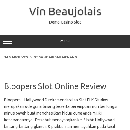
Skip
to
Vin Beaujolais
content
Demo Casino Slot
Menu
TAG ARCHIVES:
SLOT YANG MUDAH MENANG
Bloopers Slot Online Review
Bloopers – Hollywood Direkomendasikan Slot ELK Studios
merupakan ode guna lanang beserta perempuan nun berfungsi
minus payah buat menghasilkan hidup guna anda miliki
kesenangannya. Tersebut menayangkan ke-2 bibir Hollywood:
bintang-bintang glamor, & praktisi nan memayahkan pada kecil