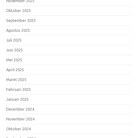
November 2025
Oktober 2025
September 2025
Agustus 2025
Juli 2025
Juni 2025
Mei 2025
April 2025
Maret 2025
Februari 2025
Januari 2025
Desember 2024
November 2024
Oktober 2024