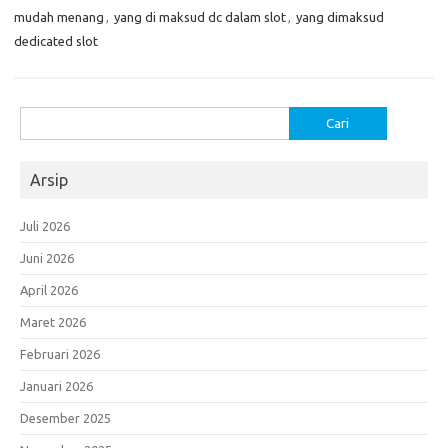
mudah menang
,
yang di maksud dc dalam slot
,
yang dimaksud
dedicated slot
Cari
untuk:
Arsip
Juli 2026
Juni 2026
April 2026
Maret 2026
Februari 2026
Januari 2026
Desember 2025