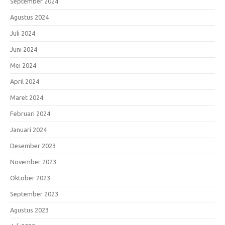
September 2024
Agustus 2024
Juli 2024
Juni 2024
Mei 2024
April 2024
Maret 2024
Februari 2024
Januari 2024
Desember 2023
November 2023
Oktober 2023
September 2023
Agustus 2023