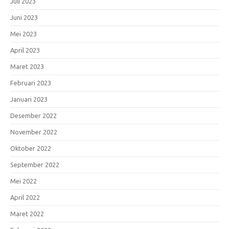
Juli 2023
Juni 2023
Mei 2023
April 2023
Maret 2023
Februari 2023
Januari 2023
Desember 2022
November 2022
Oktober 2022
September 2022
Mei 2022
April 2022
Maret 2022