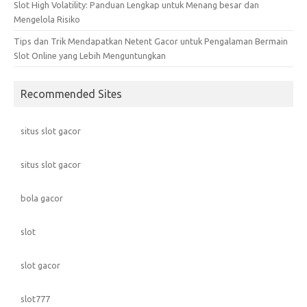
Slot High Volatility: Panduan Lengkap untuk Menang besar dan
Mengelola Risiko
Tips dan Trik Mendapatkan Netent Gacor untuk Pengalaman Bermain
Slot Online yang Lebih Menguntungkan
Recommended Sites
situs slot gacor
situs slot gacor
bola gacor
slot
slot gacor
slot777