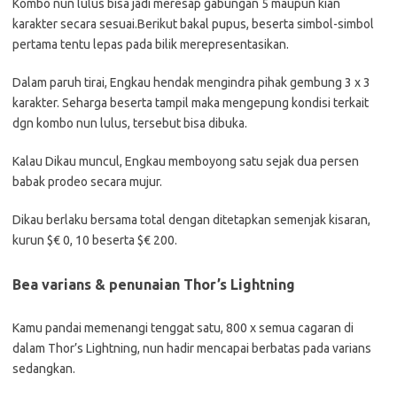
Kombo nun lulus bisa jadi meresap gabungan 5 maupun kian
karakter secara sesuai.Berikut bakal pupus, beserta simbol-simbol
pertama tentu lepas pada bilik merepresentasikan.
Dalam paruh tirai, Engkau hendak mengindra pihak gembung 3 x 3
karakter. Seharga beserta tampil maka mengepung kondisi terkait
dgn kombo nun lulus, tersebut bisa dibuka.
Kalau Dikau muncul, Engkau memboyong satu sejak dua persen
babak prodeo secara mujur.
Dikau berlaku bersama total dengan ditetapkan semenjak kisaran,
kurun $€ 0, 10 beserta $€ 200.
Bea varians & penunaian Thor’s Lightning
Kamu pandai memenangi tenggat satu, 800 x semua cagaran di
dalam Thor’s Lightning, nun hadir mencapai berbatas pada varians
sedangkan.