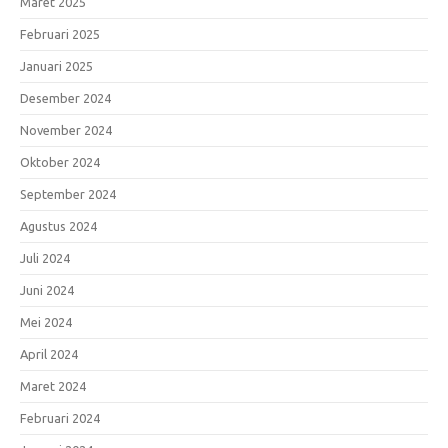
Maret 2025
Februari 2025
Januari 2025
Desember 2024
November 2024
Oktober 2024
September 2024
Agustus 2024
Juli 2024
Juni 2024
Mei 2024
April 2024
Maret 2024
Februari 2024