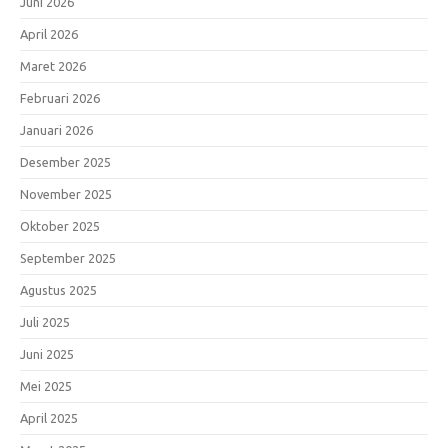
Juni 2026
April 2026
Maret 2026
Februari 2026
Januari 2026
Desember 2025
November 2025
Oktober 2025
September 2025
Agustus 2025
Juli 2025
Juni 2025
Mei 2025
April 2025