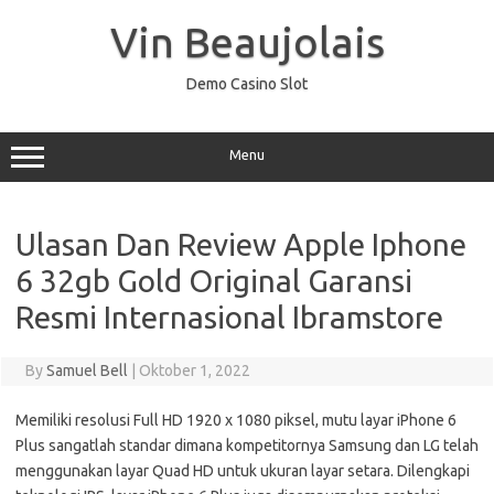
Skip
to
Vin Beaujolais
content
Demo Casino Slot
Menu
Ulasan Dan Review Apple Iphone
6 32gb Gold Original Garansi
Resmi Internasional Ibramstore
By
Samuel Bell
|
Oktober 1, 2022
Memiliki resolusi Full HD 1920 x 1080 piksel, mutu layar iPhone 6
Plus sangatlah standar dimana kompetitornya Samsung dan LG telah
menggunakan layar Quad HD untuk ukuran layar setara. Dilengkapi