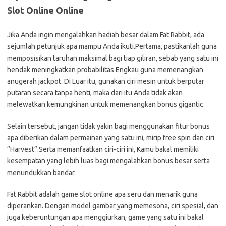
Slot Online Online
Jika Anda ingin mengalahkan hadiah besar dalam Fat Rabbit, ada
sejumlah petunjuk apa mampu Anda ikuti.Pertama, pastikanlah guna
memposisikan taruhan maksimal bagi tiap giliran, sebab yang satu ini
hendak meningkatkan probabilitas Engkau guna memenangkan
anugerah jackpot. Di Luar itu, gunakan ciri mesin untuk berputar
putaran secara tanpa henti, maka dari itu Anda tidak akan
melewatkan kemungkinan untuk memenangkan bonus gigantic.
Selain tersebut, jangan tidak yakin bagi menggunakan fitur bonus
apa diberikan dalam permainan yang satu ini, mirip free spin dan ciri
“Harvest”.Serta memanfaatkan ciri-ciri ini, Kamu bakal memiliki
kesempatan yang lebih luas bagi mengalahkan bonus besar serta
menundukkan bandar.
Fat Rabbit adalah game slot online apa seru dan menarik guna
diperankan. Dengan model gambar yang memesona, ciri spesial, dan
juga keberuntungan apa menggiurkan, game yang satu ini bakal