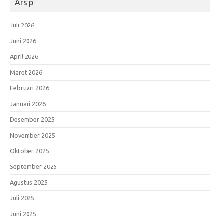
Arsip
Juli 2026
Juni 2026
April 2026
Maret 2026
Februari 2026
Januari 2026
Desember 2025
November 2025
Oktober 2025
September 2025
Agustus 2025
Juli 2025
Juni 2025