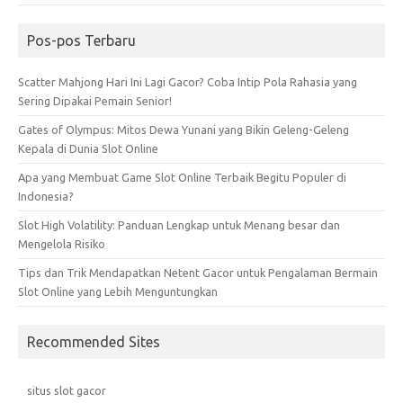
Pos-pos Terbaru
Scatter Mahjong Hari Ini Lagi Gacor? Coba Intip Pola Rahasia yang
Sering Dipakai Pemain Senior!
Gates of Olympus: Mitos Dewa Yunani yang Bikin Geleng-Geleng
Kepala di Dunia Slot Online
Apa yang Membuat Game Slot Online Terbaik Begitu Populer di
Indonesia?
Slot High Volatility: Panduan Lengkap untuk Menang besar dan
Mengelola Risiko
Tips dan Trik Mendapatkan Netent Gacor untuk Pengalaman Bermain
Slot Online yang Lebih Menguntungkan
Recommended Sites
situs slot gacor