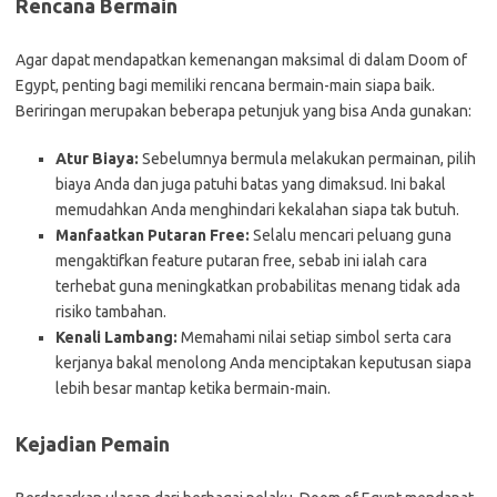
Rencana Bermain
Agar dapat mendapatkan kemenangan maksimal di dalam Doom of
Egypt, penting bagi memiliki rencana bermain-main siapa baik.
Beriringan merupakan beberapa petunjuk yang bisa Anda gunakan:
Atur Biaya:
Sebelumnya bermula melakukan permainan, pilih
biaya Anda dan juga patuhi batas yang dimaksud. Ini bakal
memudahkan Anda menghindari kekalahan siapa tak butuh.
Manfaatkan Putaran Free:
Selalu mencari peluang guna
mengaktifkan feature putaran free, sebab ini ialah cara
terhebat guna meningkatkan probabilitas menang tidak ada
risiko tambahan.
Kenali Lambang:
Memahami nilai setiap simbol serta cara
kerjanya bakal menolong Anda menciptakan keputusan siapa
lebih besar mantap ketika bermain-main.
Kejadian Pemain