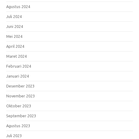
Agustus 2024
Juli 2024
Juni 2024
Mei 2024
April 2024
Maret 2024
Februari 2024
Januari 2024
Desember 2023
November 2023
Oktober 2023
September 2023
Agustus 2023
Juli 2023