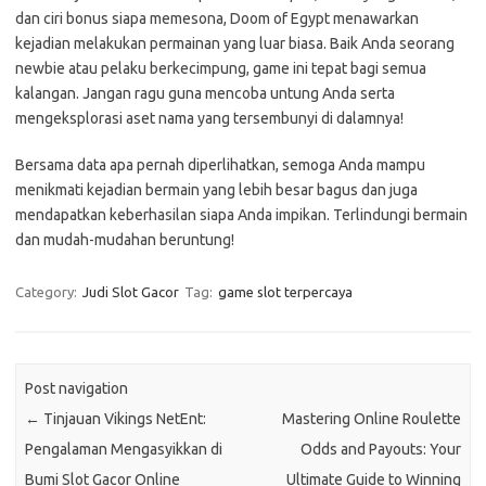
dan ciri bonus siapa memesona, Doom of Egypt menawarkan
kejadian melakukan permainan yang luar biasa. Baik Anda seorang
newbie atau pelaku berkecimpung, game ini tepat bagi semua
kalangan. Jangan ragu guna mencoba untung Anda serta
mengeksplorasi aset nama yang tersembunyi di dalamnya!
Bersama data apa pernah diperlihatkan, semoga Anda mampu
menikmati kejadian bermain yang lebih besar bagus dan juga
mendapatkan keberhasilan siapa Anda impikan. Terlindungi bermain
dan mudah-mudahan beruntung!
Category:
Judi Slot Gacor
Tag:
game slot terpercaya
Post navigation
←
Tinjauan Vikings NetEnt:
Mastering Online Roulette
Pengalaman Mengasyikkan di
Odds and Payouts: Your
Bumi Slot Gacor Online
Ultimate Guide to Winning