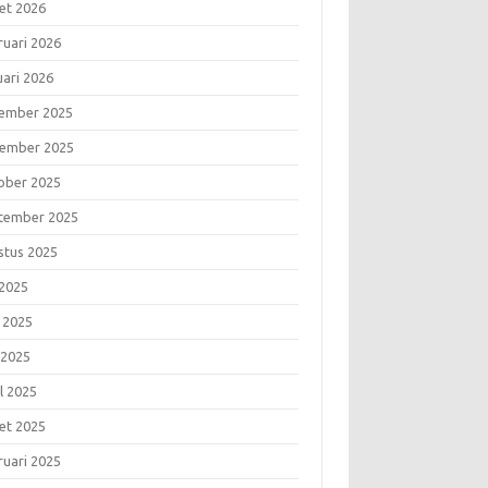
et 2026
ruari 2026
uari 2026
ember 2025
ember 2025
ober 2025
tember 2025
stus 2025
 2025
i 2025
 2025
l 2025
et 2025
ruari 2025