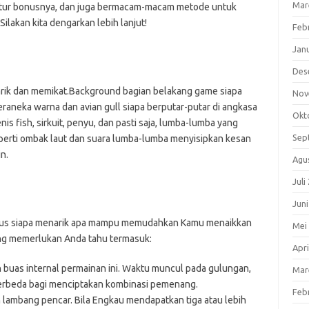
Mar
, fitur bonusnya, dan juga bermacam-macam metode untuk
akan kita dengarkan lebih lanjut!
Feb
Jan
Des
arik dan memikat.Background bagian belakang game siapa
Nov
aneka warna dan avian gull siapa berputar-putar di angkasa
Okt
s fish, sirkuit, penyu, dan pasti saja, lumba-lumba yang
Sep
perti ombak laut dan suara lumba-lumba menyisipkan kesan
n.
Agu
Juli
Jun
onus siapa menarik apa mampu memudahkan Kamu menaikkan
Mei
ang memerlukan Anda tahu termasuk:
Apri
 buas internal permainan ini. Waktu muncul pada gulungan,
Mar
erbeda bagi menciptakan kombinasi pemenang.
Feb
h lambang pencar. Bila Engkau mendapatkan tiga atau lebih