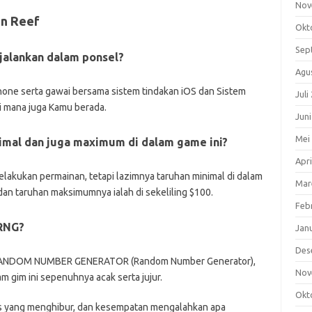
Nov
in Reef
Okt
Sep
jalankan dalam ponsel?
Agu
phone serta gawai bersama sistem tindakan iOS dan Sistem
Juli
di mana juga Kamu berada.
Jun
Mei
nimal dan juga maximum di dalam game ini?
Apri
lakukan permainan, tetapi lazimnya taruhan minimal di dalam
Mar
dan taruhan maksimumnya ialah di sekeliling $100.
Feb
 RNG?
Jan
Des
an RANDOM NUMBER GENERATOR (Random Number Generator),
Nov
m gim ini sepenuhnya acak serta jujur.
Okt
us yang menghibur, dan kesempatan mengalahkan apa