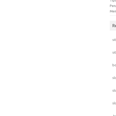
Tip
Pen
Men
R
si
si
bo
sl
sl
sl
Ju