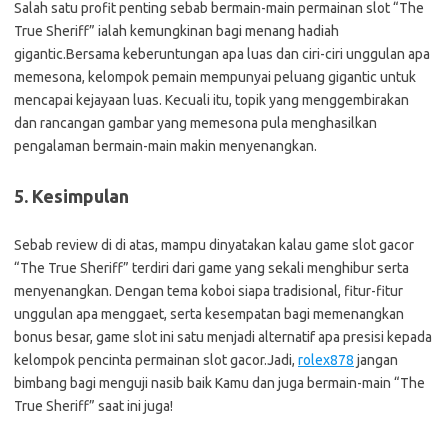
Salah satu profit penting sebab bermain-main permainan slot “The
True Sheriff” ialah kemungkinan bagi menang hadiah
gigantic.Bersama keberuntungan apa luas dan ciri-ciri unggulan apa
memesona, kelompok pemain mempunyai peluang gigantic untuk
mencapai kejayaan luas. Kecuali itu, topik yang menggembirakan
dan rancangan gambar yang memesona pula menghasilkan
pengalaman bermain-main makin menyenangkan.
5. Kesimpulan
Sebab review di di atas, mampu dinyatakan kalau game slot gacor
“The True Sheriff” terdiri dari game yang sekali menghibur serta
menyenangkan. Dengan tema koboi siapa tradisional, fitur-fitur
unggulan apa menggaet, serta kesempatan bagi memenangkan
bonus besar, game slot ini satu menjadi alternatif apa presisi kepada
kelompok pencinta permainan slot gacor.Jadi,
rolex878
jangan
bimbang bagi menguji nasib baik Kamu dan juga bermain-main “The
True Sheriff” saat ini juga!