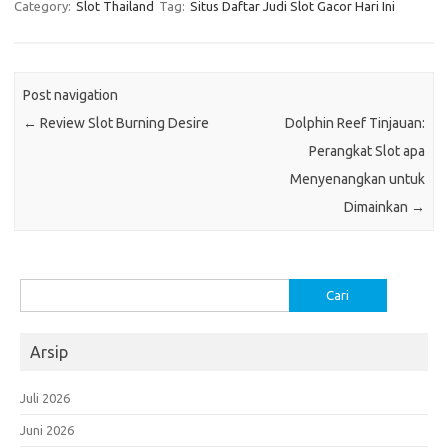
Category:
Slot Thailand
Tag:
Situs Daftar Judi Slot Gacor Hari Ini
Post navigation
←
Review Slot Burning Desire
Dolphin Reef Tinjauan:
Perangkat Slot apa
Menyenangkan untuk
Dimainkan
→
Cari
untuk:
Arsip
Juli 2026
Juni 2026