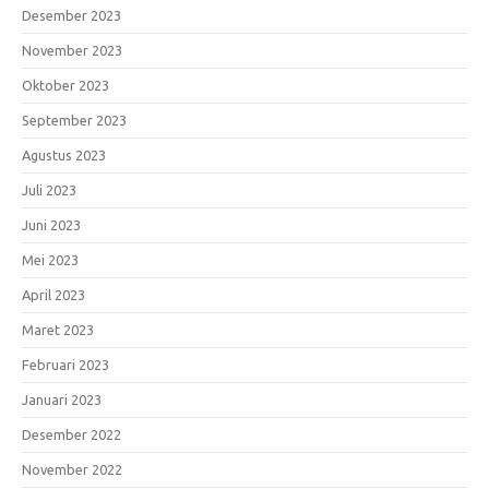
Desember 2023
November 2023
Oktober 2023
September 2023
Agustus 2023
Juli 2023
Juni 2023
Mei 2023
April 2023
Maret 2023
Februari 2023
Januari 2023
Desember 2022
November 2022