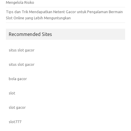
Mengelola Risiko
Tips dan Trik Mendapatkan Netent Gacor untuk Pengalaman Bermain
Slot Online yang Lebih Menguntungkan
Recommended Sites
situs slot gacor
situs slot gacor
bola gacor
slot
slot gacor
slot777