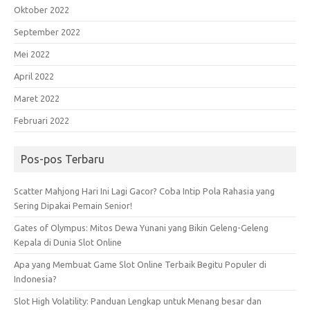
Oktober 2022
September 2022
Mei 2022
April 2022
Maret 2022
Februari 2022
Pos-pos Terbaru
Scatter Mahjong Hari Ini Lagi Gacor? Coba Intip Pola Rahasia yang
Sering Dipakai Pemain Senior!
Gates of Olympus: Mitos Dewa Yunani yang Bikin Geleng-Geleng
Kepala di Dunia Slot Online
Apa yang Membuat Game Slot Online Terbaik Begitu Populer di
Indonesia?
Slot High Volatility: Panduan Lengkap untuk Menang besar dan