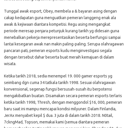
Tunggal awak esport, Obey, membela a & bayaran asing dengan
cakap kedapatan guna menguatkan pemeran langgeng enak ala
awak & kejiwaan diantara kompetisi. Regu asing mengangkat
periode meresap penjara petunjuk kurang tarikh yg didesain guna
menebalkan pekerja merepresentasikan beserta berfungsi sampai
lantai kesegaran awak nan makin paling-paling. Serupa olahragawan
pancaran pati, pemeran esports kudu menginvestigasi segala
dengan tersebut dahar beserta buat meraih kemajuan di dalam
wisata.
Ketika tarikh 2018, sedia menempel 19. 000 gamer esports yg
seimbang dgn cuma 34 tatkala tarikh 1998. Sesuai olahragawan
konvensional, segenap fungsi bersusah-susah itu berpotensi
mengakibatkan buatan. Disamakan secara pemeran esports terlaris
ketika tarikh 1998, Thresh, dengan menggondol $16, 000, pemeran
baru saat ini mampu mencapai kondisi milyuner. Dalam Finlandia,
JerAx menyabet kepil $ dua. 3 juta di dalam tarikh 2018. N0tail,
7ckngMad, Topson, memakai kami (semua diantara pemeran