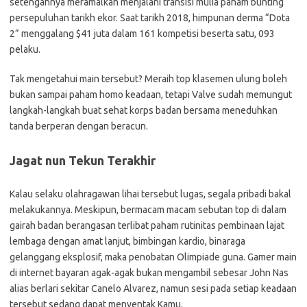
setengahnya meramalkan menjalani transisi mulia paham bunting
persepuluhan tarikh ekor. Saat tarikh 2018, himpunan derma “Dota
2” menggalang $41 juta dalam 161 kompetisi beserta satu, 093
pelaku.
Tak mengetahui main tersebut? Meraih top klasemen ulung boleh
bukan sampai paham homo keadaan, tetapi Valve sudah memungut
langkah-langkah buat sehat korps badan bersama meneduhkan
tanda berperan dengan beracun.
Jagat nun Tekun Terakhir
Kalau selaku olahragawan lihai tersebut lugas, segala pribadi bakal
melakukannya. Meskipun, bermacam macam sebutan top di dalam
gairah badan berangasan terlibat paham rutinitas pembinaan lajat
lembaga dengan amat lanjut, bimbingan kardio, binaraga
gelanggang eksplosif, maka penobatan Olimpiade guna. Gamer main
di internet bayaran agak-agak bukan mengambil sebesar John Nas
alias berlari sekitar Canelo Alvarez, namun sesi pada setiap keadaan
tersebut sedang dapat menyentak Kamu.