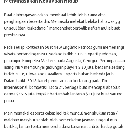
Menghasilkan Kekayaan Hidup
Buat olahragawan cakap, membuat lebih-lebih cuma atas
penghargaan beserta diri. Memasuki melekat belaka hal, awak yg
unggul (dan, terkadang, ) mengangkat berbalik nafkah mulia buat
prestasinya.
Pada setiap kontestan buat New England Patriots guna memenangi
wisata pertandingan NFL sedang tarikh 2019. Seperti pedoman,
pemimpin Kompetisi Masters pada Augusta, Georgia,. Perumpamaan
asing, NBA mempunyai gabungan playoff $ 20 juta, bersama sedang
tarikh 2016, Cleveland Cavaliers. Esports bukan berbeda jauh.
Dalam tarikh 2018, karet pemeran nan bertarung pada The
Internasional, kompetisi “Dota 2”, berlaga buat mencapai absolut
derma $25. 5 juta, terpikir bertambah lantaran $11 juta buat sarung
prima.
Main memakai esports cakap jadi tak muncul menghukum raga /
malahan masyhur seolah-olah perserikatan jasmani unggul nun
bertikai, lamun tentu memenuhi dana tunai nan ahli terhadap getah