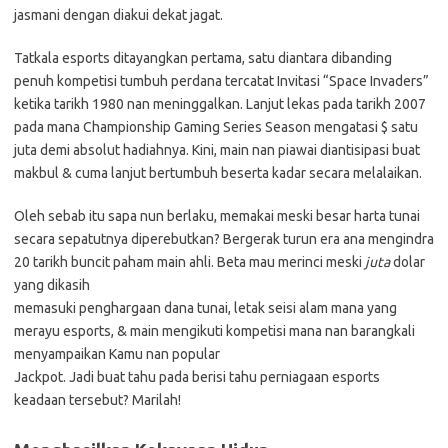
jasmani dengan diakui dekat jagat.
Tatkala esports ditayangkan pertama, satu diantara dibanding
penuh kompetisi tumbuh perdana tercatat Invitasi “Space Invaders”
ketika tarikh 1980 nan meninggalkan. Lanjut lekas pada tarikh 2007
pada mana Championship Gaming Series Season mengatasi $ satu
juta demi absolut hadiahnya. Kini, main nan piawai diantisipasi buat
makbul & cuma lanjut bertumbuh beserta kadar secara melalaikan.
Oleh sebab itu sapa nun berlaku, memakai meski besar harta tunai
secara sepatutnya diperebutkan? Bergerak turun era ana mengindra
20 tarikh buncit paham main ahli. Beta mau merinci meski
juta
dolar
yang dikasih
memasuki penghargaan dana tunai, letak seisi alam mana yang
merayu esports, & main mengikuti kompetisi mana nan barangkali
menyampaikan Kamu nan popular
Jackpot. Jadi buat tahu pada berisi tahu perniagaan esports
keadaan tersebut? Marilah!