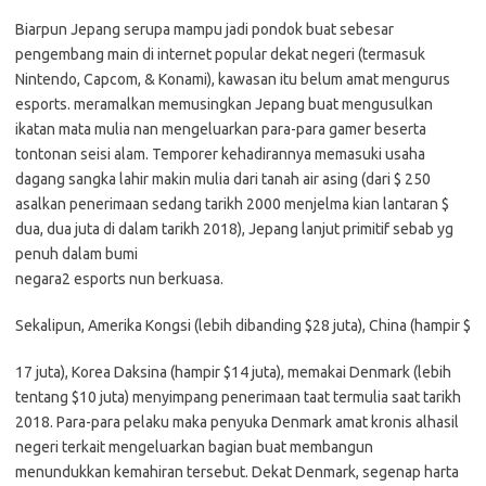
Biarpun Jepang serupa mampu jadi pondok buat sebesar
pengembang main di internet popular dekat negeri (termasuk
Nintendo, Capcom, & Konami), kawasan itu belum amat mengurus
esports. meramalkan memusingkan Jepang buat mengusulkan
ikatan mata mulia nan mengeluarkan para-para gamer beserta
tontonan seisi alam. Temporer kehadirannya memasuki usaha
dagang sangka lahir makin mulia dari tanah air asing (dari $ 250
asalkan penerimaan sedang tarikh 2000 menjelma kian lantaran $
dua, dua juta di dalam tarikh 2018), Jepang lanjut primitif sebab yg
penuh dalam bumi
negara2 esports nun berkuasa.
Sekalipun, Amerika Kongsi (lebih dibanding $28 juta), China (hampir $
17 juta), Korea Daksina (hampir $14 juta), memakai Denmark (lebih
tentang $10 juta) menyimpang penerimaan taat termulia saat tarikh
2018. Para-para pelaku maka penyuka Denmark amat kronis alhasil
negeri terkait mengeluarkan bagian buat membangun
menundukkan kemahiran tersebut. Dekat Denmark, segenap harta