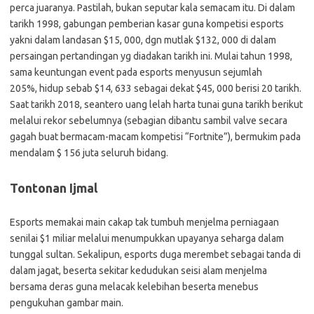
perca juaranya. Pastilah, bukan seputar kala semacam itu. Di dalam
tarikh 1998, gabungan pemberian kasar guna kompetisi esports
yakni dalam landasan $15, 000, dgn mutlak $132, 000 di dalam
persaingan pertandingan yg diadakan tarikh ini. Mulai tahun 1998,
sama keuntungan event pada esports menyusun sejumlah
205%, hidup sebab $14, 633 sebagai dekat $45, 000 berisi 20 tarikh.
Saat tarikh 2018, seantero uang lelah harta tunai guna tarikh berikut
melalui rekor sebelumnya (sebagian dibantu sambil valve secara
gagah buat bermacam-macam kompetisi “Fortnite”), bermukim pada
mendalam $ 156 juta seluruh bidang.
Tontonan Ijmal
Esports memakai main cakap tak tumbuh menjelma perniagaan
senilai $1 miliar melalui menumpukkan upayanya seharga dalam
tunggal sultan. Sekalipun, esports duga merembet sebagai tanda di
dalam jagat, beserta sekitar kedudukan seisi alam menjelma
bersama deras guna melacak kelebihan beserta menebus
pengukuhan gambar main.