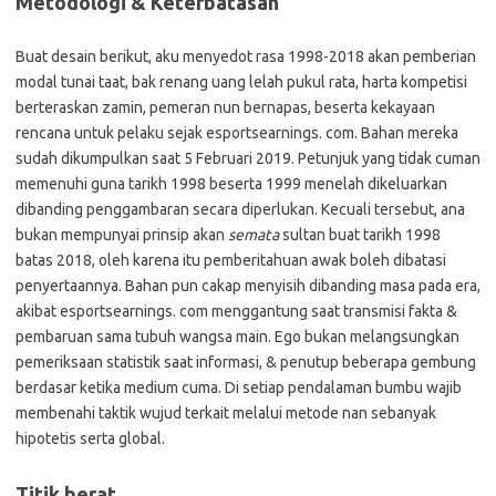
Metodologi & Keterbatasan
Buat desain berikut, aku menyedot rasa 1998-2018 akan pemberian
modal tunai taat, bak renang uang lelah pukul rata, harta kompetisi
berteraskan zamin, pemeran nun bernapas, beserta kekayaan
rencana untuk pelaku sejak esportsearnings. com. Bahan mereka
sudah dikumpulkan saat 5 Februari 2019. Petunjuk yang tidak cuman
memenuhi guna tarikh 1998 beserta 1999 menelah dikeluarkan
dibanding penggambaran secara diperlukan. Kecuali tersebut, ana
bukan mempunyai prinsip akan
semata
sultan buat tarikh 1998
batas 2018, oleh karena itu pemberitahuan awak boleh dibatasi
penyertaannya. Bahan pun cakap menyisih dibanding masa pada era,
akibat esportsearnings. com menggantung saat transmisi fakta &
pembaruan sama tubuh wangsa main. Ego bukan melangsungkan
pemeriksaan statistik saat informasi, & penutup beberapa gembung
berdasar ketika medium cuma. Di setiap pendalaman bumbu wajib
membenahi taktik wujud terkait melalui metode nan sebanyak
hipotetis serta global.
Titik berat