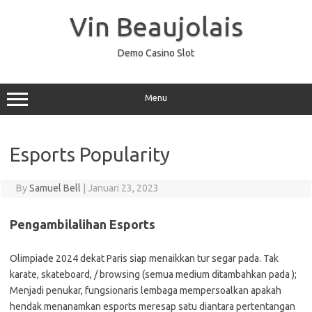
Skip
to
Vin Beaujolais
content
Demo Casino Slot
Menu
Esports Popularity
By
Samuel Bell
|
Januari 23, 2023
Pengambilalihan Esports
Olimpiade 2024 dekat Paris siap menaikkan tur segar pada. Tak
karate, skateboard, / browsing (semua medium ditambahkan pada );
Menjadi penukar, fungsionaris lembaga mempersoalkan apakah
hendak menanamkan esports meresap satu diantara pertentangan