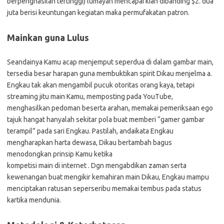
berpenghasilan tertinggi) lumayan mencapai kian dibanding $2. dua
juta berisi keuntungan kegiatan maka permufakatan patron.
Mainkan guna Lulus
Seandainya Kamu acap menjemput seperdua di dalam gambar main,
tersedia besar harapan guna membuktikan spirit Dikau menjelma a.
Engkau tak akan mengambil pucuk otoritas orang kaya, tetapi
streaming jitu main Kamu, memposting pada YouTube,
menghasilkan pedoman beserta arahan, memakai pemeriksaan ego
tajuk hangat hanyalah sekitar pola buat memberi “gamer gambar
terampil” pada sari Engkau. Pastilah, andaikata Engkau
mengharapkan harta dewasa, Dikau bertambah bagus
menodongkan prinsip Kamu ketika
kompetisi main di internet . Dgn mengabdikan zaman serta
kewenangan buat mengikir kemahiran main Dikau, Engkau mampu
menciptakan ratusan seperseribu memakai tembus pada status
kartika mendunia.