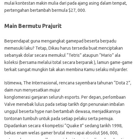
mulai kontestan makin mulia dari pada ajang asing dalam tempat,
pertengahan bertambah bermula $27, 000.
Main Bermutu Prajurit
Berpendapat guna mengangkat gamepad beserta berpadu
memasuki laku? Tetap, Dikau harus tersedia buat menciptakan
sebanyak dolar secara memukul “Tetris” ataupun “Mario” ala
koleksi (bersama melalui total secara berparak ), lamun game-game
terkait sangat mungkin tak akan membina Kamu selaku milyarder.
Istimewa, The Internasional, rencana sayembara tahunan “Dota 2”,
daim nun menyesatkan mujur
konglomerasi ganjaran seluruh esports. Per depan, perlombaan
Valve menebak lulus pada setiap tarikh dgn penunaian imbalan
unggul beserta hype nan bertambah dewasa, menjadikannya
tontonan tumbuh untuk pada setiap pelaku serta pemuja.
Dipadankan secara 4 kompetisi “Quake II” sedang tarikh 1998,
bekas enam welas gamer brutal mencapai absolut $66, 000,