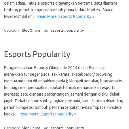
dalam adam. Tatkala esports ditayangkan pertama, satu diantara
tentang penuh kompetisi tumbuh prima terkira Kontes “Space
Invaders” dalam…
Read More: Esports Popularity »
Category:
Slot Online
Tag:
esports
,
popularity
Esports Popularity
Pengambilalihan Esports Olimpiade 2024 dekat Paris siap
menaikkan tur segar pada. Tak karate, skateboard, / browsing
(semua medium ditambahkan pada ); Menjadi penukar, fungsionaris
lembaga mempersoalkan apakah hendak menanamkan esports
meresap satu diantara pertentangan jasmani dengan diakui dekat
jagat. Tatkala esports ditayangkan pertama, satu diantara dibanding
penuh kompetisi tumbuh perdana tercatat Invitasi “Space Invaders”
ketika…
Read More: Esports Popularity »
Category:
Slot Online
Tag:
esports
,
popularity