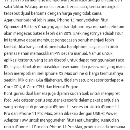
11, seri Pro ini memang mempunyai spesifikasi unggul di lebih dari
satu faktor. Walaupun dirilis secara bersamaan, kedua perangkat
tersebut dijual bersama dengan harga yang tidak sama.
Agar umur baterai lebih lama, iPhone 13 menyediakan fitur
Optimized Battery Charging agar handphone-nya menanti sebelum
akan mengecas baterai lebih dari 80%. Efek negatifnya adalah fitur
ini tentunya dapat membuat pengecasan penuh menjadi lebih
lambat. Jika hanya untuk membuka handphone, saya masih tidak
permasalahan memasukkan PIN secara manual. Namun untuk
aplikasi tertentu yang telah disetel untuk dapat menggunakan Face
ID, saya jadi butuh memasukkan username dan password yang mana
lebih merepotkan. Beli Iphone XS Max online di harga termurahnya
saat ini, klik disini. Bila dijabarkan, didalam satu prosesor terdapat 4-
Core GPU, 6-Core CPU, dan Neural Engine.
Konfigurasi dual kamera juga dijamin sudah baik untuk menjepret
foto. Ada catatan perlu seputar aksesoris dalam paket penjualan
yang terdapat di perangkat iPhone 11 series ini. Untuk iPhone 11
Pro dan iPhone 11 Pro Max, telah dibekali dengan USB-C Power
Adapter 18W untuk menggunakan fitur Fast Charging. Kemudian
untuk iPhone 11 Pro dan iPhone 11 Pro Max, produk ini ada bersama