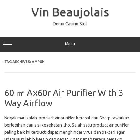
Skip
to
Vin Beaujolais
content
Demo Casino Slot
Menu
TAG ARCHIVES:
AMPUH
60 ㎡ Ax60r Air Purifier With 3
Way Airflow
Nggak mau kalah, product air purifier berasal dari Sharp tawarkan
berlebihan dari sisi kesehatan, lho. Salah satu product air purifier
paling baik ini terbukti dapat menghindar virus dan bakteri agar
udara jauh lebih bersih dan sehat. Agar rumah terasa semakin