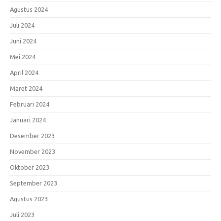
Agustus 2024
Juli 2024
Juni 2024
Mei 2024
April 2024
Maret 2024
Februari 2024
Januari 2024
Desember 2023
November 2023
Oktober 2023
September 2023
Agustus 2023
Juli 2023