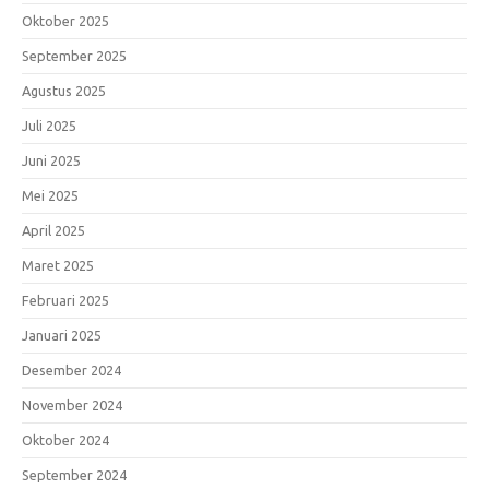
Oktober 2025
September 2025
Agustus 2025
Juli 2025
Juni 2025
Mei 2025
April 2025
Maret 2025
Februari 2025
Januari 2025
Desember 2024
November 2024
Oktober 2024
September 2024