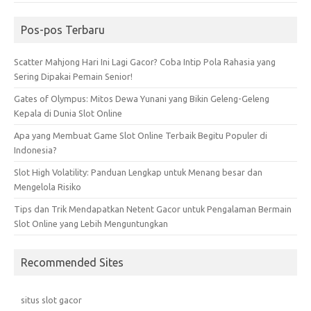
Pos-pos Terbaru
Scatter Mahjong Hari Ini Lagi Gacor? Coba Intip Pola Rahasia yang
Sering Dipakai Pemain Senior!
Gates of Olympus: Mitos Dewa Yunani yang Bikin Geleng-Geleng
Kepala di Dunia Slot Online
Apa yang Membuat Game Slot Online Terbaik Begitu Populer di
Indonesia?
Slot High Volatility: Panduan Lengkap untuk Menang besar dan
Mengelola Risiko
Tips dan Trik Mendapatkan Netent Gacor untuk Pengalaman Bermain
Slot Online yang Lebih Menguntungkan
Recommended Sites
situs slot gacor