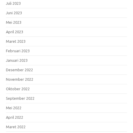
Juli 2023
Juni 2023
Mei 2023
April 2023
Maret 2023
Februari 2023
Januari 2023
Desember 2022
November 2022
Oktober 2022
September 2022
Mei 2022
April 2022
Maret 2022