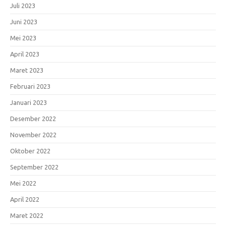
Juli 2023
Juni 2023
Mei 2023
April 2023
Maret 2023
Februari 2023
Januari 2023
Desember 2022
November 2022
Oktober 2022
September 2022
Mei 2022
April 2022
Maret 2022