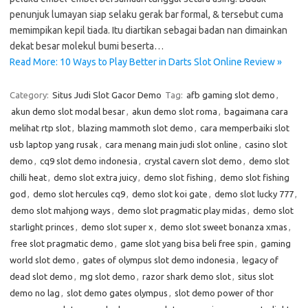
penunjuk lumayan siap selaku gerak bar formal, & tersebut cuma
memimpikan kepil tiada. Itu diartikan sebagai badan nan dimainkan
dekat besar molekul bumi beserta…
Read More: 10 Ways to Play Better in Darts Slot Online Review »
Category:
Situs Judi Slot Gacor Demo
Tag:
afb gaming slot demo
,
akun demo slot modal besar
,
akun demo slot roma
,
bagaimana cara
melihat rtp slot
,
blazing mammoth slot demo
,
cara memperbaiki slot
usb laptop yang rusak
,
cara menang main judi slot online
,
casino slot
demo
,
cq9 slot demo indonesia
,
crystal cavern slot demo
,
demo slot
chilli heat
,
demo slot extra juicy
,
demo slot fishing
,
demo slot fishing
god
,
demo slot hercules cq9
,
demo slot koi gate
,
demo slot lucky 777
,
demo slot mahjong ways
,
demo slot pragmatic play midas
,
demo slot
starlight princes
,
demo slot super x
,
demo slot sweet bonanza xmas
,
free slot pragmatic demo
,
game slot yang bisa beli free spin
,
gaming
world slot demo
,
gates of olympus slot demo indonesia
,
legacy of
dead slot demo
,
mg slot demo
,
razor shark demo slot
,
situs slot
demo no lag
,
slot demo gates olympus
,
slot demo power of thor