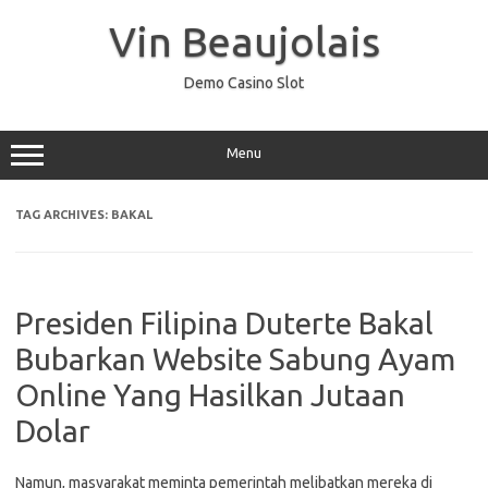
Skip
to
Vin Beaujolais
content
Demo Casino Slot
Menu
TAG ARCHIVES:
BAKAL
Presiden Filipina Duterte Bakal
Bubarkan Website Sabung Ayam
Online Yang Hasilkan Jutaan
Dolar
Namun, masyarakat meminta pemerintah melibatkan mereka di