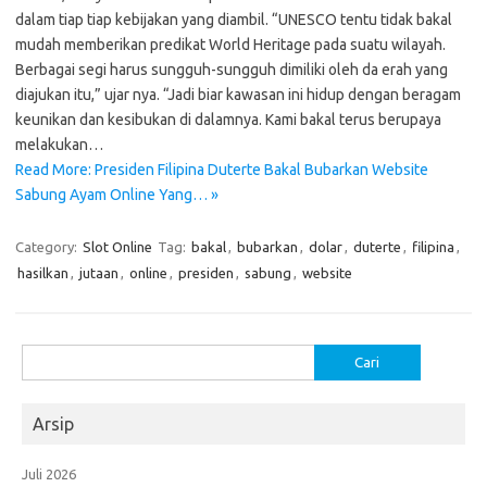
dalam tiap tiap kebijakan yang diambil. “UNESCO tentu tidak bakal
mudah memberikan predikat World Heritage pada suatu wilayah.
Berbagai segi harus sungguh-sungguh dimiliki oleh da erah yang
diajukan itu,” ujar nya. “Jadi biar kawasan ini hidup dengan beragam
keunikan dan kesibukan di dalamnya. Kami bakal terus berupaya
melakukan…
Read More: Presiden Filipina Duterte Bakal Bubarkan Website
Sabung Ayam Online Yang… »
Category:
Slot Online
Tag:
bakal
,
bubarkan
,
dolar
,
duterte
,
filipina
,
hasilkan
,
jutaan
,
online
,
presiden
,
sabung
,
website
Cari
untuk:
Arsip
Juli 2026