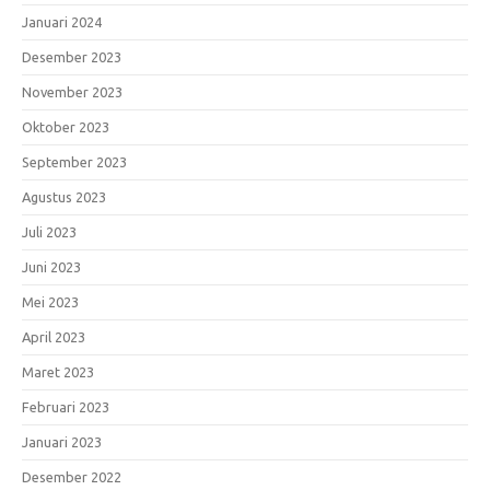
Januari 2024
Desember 2023
November 2023
Oktober 2023
September 2023
Agustus 2023
Juli 2023
Juni 2023
Mei 2023
April 2023
Maret 2023
Februari 2023
Januari 2023
Desember 2022