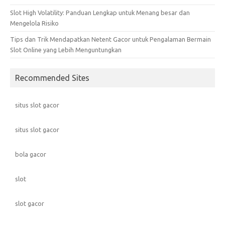
Slot High Volatility: Panduan Lengkap untuk Menang besar dan
Mengelola Risiko
Tips dan Trik Mendapatkan Netent Gacor untuk Pengalaman Bermain
Slot Online yang Lebih Menguntungkan
Recommended Sites
situs slot gacor
situs slot gacor
bola gacor
slot
slot gacor