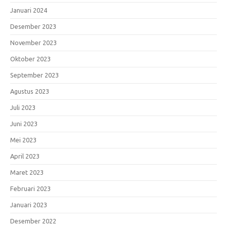
Januari 2024
Desember 2023
November 2023
Oktober 2023
September 2023
Agustus 2023
Juli 2023
Juni 2023
Mei 2023
April 2023
Maret 2023
Februari 2023
Januari 2023
Desember 2022