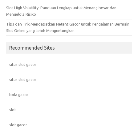
Slot High Volatility: Panduan Lengkap untuk Menang besar dan
Mengelola Risiko
Tips dan Trik Mendapatkan Netent Gacor untuk Pengalaman Bermain
Slot Online yang Lebih Menguntungkan
Recommended Sites
situs slot gacor
situs slot gacor
bola gacor
slot
slot gacor