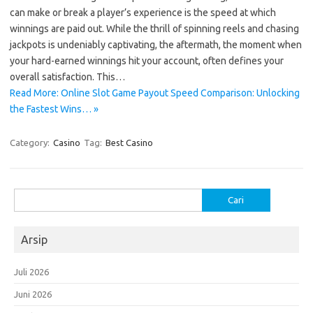
can make or break a player’s experience is the speed at which
winnings are paid out. While the thrill of spinning reels and chasing
jackpots is undeniably captivating, the aftermath, the moment when
your hard-earned winnings hit your account, often defines your
overall satisfaction. This…
Read More: Online Slot Game Payout Speed Comparison: Unlocking
the Fastest Wins… »
Category:
Casino
Tag:
Best Casino
Cari
untuk:
Arsip
Juli 2026
Juni 2026