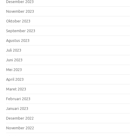
Desember 2023
November 2023
Oktober 2023
September 2023
Agustus 2023
Juli 2023
Juni 2023
Mei 2023
April 2023
Maret 2023
Februari 2023
Januari 2023
Desember 2022
November 2022