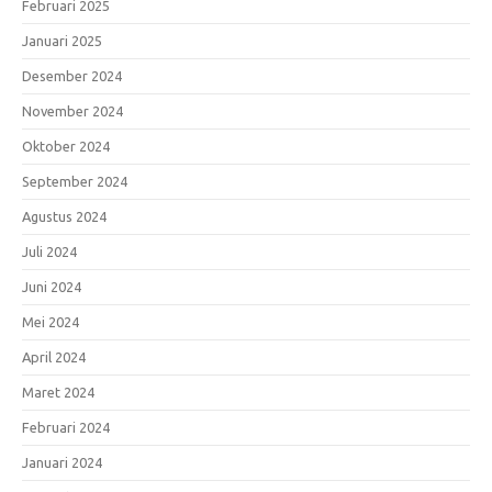
Februari 2025
Januari 2025
Desember 2024
November 2024
Oktober 2024
September 2024
Agustus 2024
Juli 2024
Juni 2024
Mei 2024
April 2024
Maret 2024
Februari 2024
Januari 2024