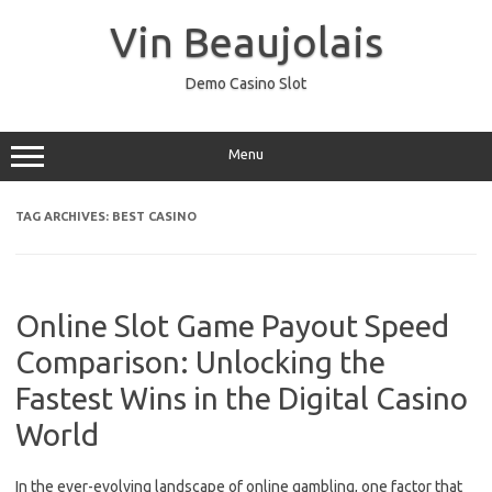
Skip
to
Vin Beaujolais
content
Demo Casino Slot
Menu
TAG ARCHIVES:
BEST CASINO
Online Slot Game Payout Speed
Comparison: Unlocking the
Fastest Wins in the Digital Casino
World
In the ever-evolving landscape of online gambling, one factor that