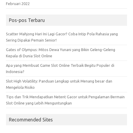
Februari 2022
Pos-pos Terbaru
Scatter Mahjong Hari Ini Lagi Gacor? Coba Intip Pola Rahasia yang
Sering Dipakai Pemain Senior!
Gates of Olympus: Mitos Dewa Yunani yang Bikin Geleng-Geleng
Kepala di Dunia Slot Online
Apa yang Membuat Game Slot Online Terbaik Begitu Populer di
Indonesia?
Slot High Volatility: Panduan Lengkap untuk Menang besar dan
Mengelola Risiko
Tips dan Trik Mendapatkan Netent Gacor untuk Pengalaman Bermain
Slot Online yang Lebih Menguntungkan
Recommended Sites