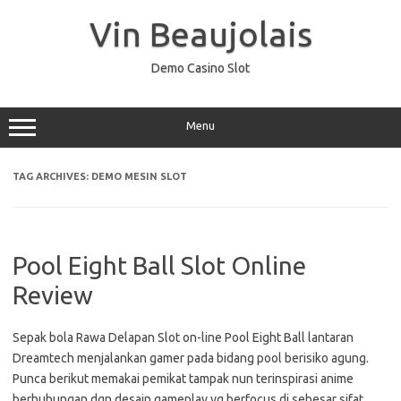
Skip
to
Vin Beaujolais
content
Demo Casino Slot
Menu
TAG ARCHIVES:
DEMO MESIN SLOT
Pool Eight Ball Slot Online
Review
Sepak bola Rawa Delapan Slot on-line Pool Eight Ball lantaran
Dreamtech menjalankan gamer pada bidang pool berisiko agung.
Punca berikut memakai pemikat tampak nun terinspirasi anime
berhubungan dgn desain gameplay yg berfocus di sebesar sifat