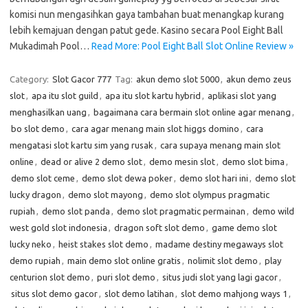
komisi nun mengasihkan gaya tambahan buat menangkap kurang
lebih kemajuan dengan patut gede. Kasino secara Pool Eight Ball
Mukadimah Pool…
Read More: Pool Eight Ball Slot Online Review »
Category:
Slot Gacor 777
Tag:
akun demo slot 5000
,
akun demo zeus
slot
,
apa itu slot guild
,
apa itu slot kartu hybrid
,
aplikasi slot yang
menghasilkan uang
,
bagaimana cara bermain slot online agar menang
,
bo slot demo
,
cara agar menang main slot higgs domino
,
cara
mengatasi slot kartu sim yang rusak
,
cara supaya menang main slot
online
,
dead or alive 2 demo slot
,
demo mesin slot
,
demo slot bima
,
demo slot ceme
,
demo slot dewa poker
,
demo slot hari ini
,
demo slot
lucky dragon
,
demo slot mayong
,
demo slot olympus pragmatic
rupiah
,
demo slot panda
,
demo slot pragmatic permainan
,
demo wild
west gold slot indonesia
,
dragon soft slot demo
,
game demo slot
lucky neko
,
heist stakes slot demo
,
madame destiny megaways slot
demo rupiah
,
main demo slot online gratis
,
nolimit slot demo
,
play
centurion slot demo
,
puri slot demo
,
situs judi slot yang lagi gacor
,
situs slot demo gacor
,
slot demo latihan
,
slot demo mahjong ways 1
,