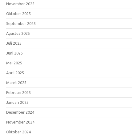
November 2025
Oktober 2025
September 2025
Agustus 2025
Juli 2025
Juni 2025
Mei 2025
April 2025
Maret 2025
Februari 2025
Januari 2025
Desember 2024
November 2024
Oktober 2024