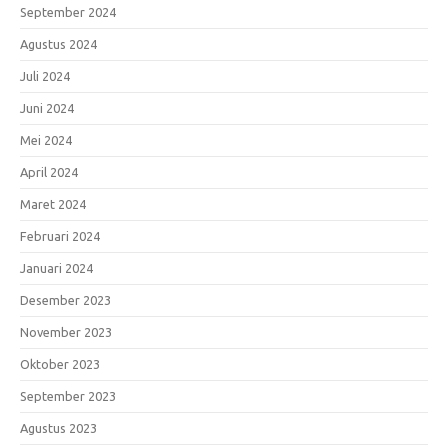
September 2024
Agustus 2024
Juli 2024
Juni 2024
Mei 2024
April 2024
Maret 2024
Februari 2024
Januari 2024
Desember 2023
November 2023
Oktober 2023
September 2023
Agustus 2023