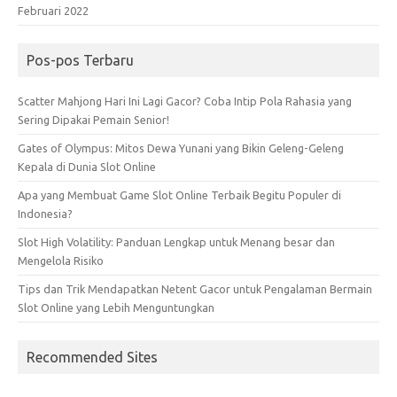
Februari 2022
Pos-pos Terbaru
Scatter Mahjong Hari Ini Lagi Gacor? Coba Intip Pola Rahasia yang
Sering Dipakai Pemain Senior!
Gates of Olympus: Mitos Dewa Yunani yang Bikin Geleng-Geleng
Kepala di Dunia Slot Online
Apa yang Membuat Game Slot Online Terbaik Begitu Populer di
Indonesia?
Slot High Volatility: Panduan Lengkap untuk Menang besar dan
Mengelola Risiko
Tips dan Trik Mendapatkan Netent Gacor untuk Pengalaman Bermain
Slot Online yang Lebih Menguntungkan
Recommended Sites