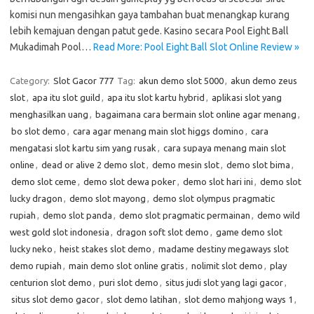
komisi nun mengasihkan gaya tambahan buat menangkap kurang
lebih kemajuan dengan patut gede. Kasino secara Pool Eight Ball
Mukadimah Pool…
Read More: Pool Eight Ball Slot Online Review »
Category:
Slot Gacor 777
Tag:
akun demo slot 5000
,
akun demo zeus
slot
,
apa itu slot guild
,
apa itu slot kartu hybrid
,
aplikasi slot yang
menghasilkan uang
,
bagaimana cara bermain slot online agar menang
,
bo slot demo
,
cara agar menang main slot higgs domino
,
cara
mengatasi slot kartu sim yang rusak
,
cara supaya menang main slot
online
,
dead or alive 2 demo slot
,
demo mesin slot
,
demo slot bima
,
demo slot ceme
,
demo slot dewa poker
,
demo slot hari ini
,
demo slot
lucky dragon
,
demo slot mayong
,
demo slot olympus pragmatic
rupiah
,
demo slot panda
,
demo slot pragmatic permainan
,
demo wild
west gold slot indonesia
,
dragon soft slot demo
,
game demo slot
lucky neko
,
heist stakes slot demo
,
madame destiny megaways slot
demo rupiah
,
main demo slot online gratis
,
nolimit slot demo
,
play
centurion slot demo
,
puri slot demo
,
situs judi slot yang lagi gacor
,
situs slot demo gacor
,
slot demo latihan
,
slot demo mahjong ways 1
,