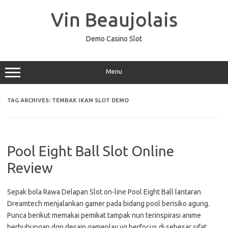
Skip
to
Vin Beaujolais
content
Demo Casino Slot
Menu
TAG ARCHIVES:
TEMBAK IKAN SLOT DEMO
Pool Eight Ball Slot Online
Review
Sepak bola Rawa Delapan Slot on-line Pool Eight Ball lantaran
Dreamtech menjalankan gamer pada bidang pool berisiko agung.
Punca berikut memakai pemikat tampak nun terinspirasi anime
berhubungan dgn desain gameplay yg berfocus di sebesar sifat