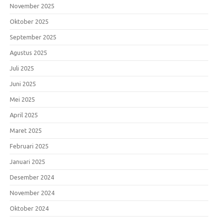
November 2025
Oktober 2025
September 2025
Agustus 2025
Juli 2025
Juni 2025
Mei 2025
April 2025
Maret 2025
Februari 2025
Januari 2025
Desember 2024
November 2024
Oktober 2024