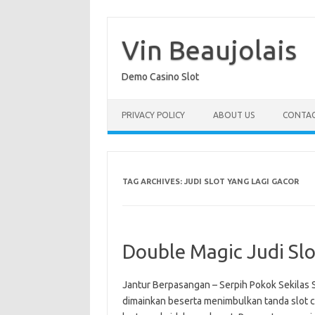
Skip
to
content
Vin Beaujolais
Demo Casino Slot
PRIVACY POLICY
ABOUT US
CONTAC
TAG ARCHIVES:
JUDI SLOT YANG LAGI GACOR
Double Magic Judi Sl
Jantur Berpasangan – Serpih Pokok Sekilas 
dimainkan beserta menimbulkan tanda slot con