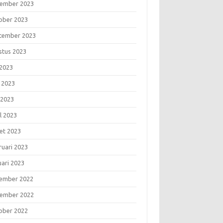
ember 2023
ober 2023
tember 2023
stus 2023
 2023
i 2023
 2023
l 2023
et 2023
ruari 2023
uari 2023
ember 2022
ember 2022
ober 2022