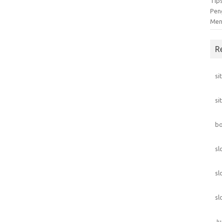
Tip
Pen
Men
R
si
si
bo
sl
sl
sl
Ju