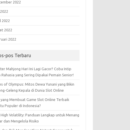
tember 2022
 2022
l 2022
et 2022
ruari 2022
os-pos Terbaru
ter Mahjong Hari Ini Lagi Gacor? Coba Intip
a Rahasia yang Sering Dipakai Pemain Senior!
es of Olympus: Mitos Dewa Yunani yang Bikin
eng-Geleng Kepala di Dunia Slot Online
 yang Membuat Game Slot Online Terbaik
tu Populer di Indonesia?
t High Volatility: Panduan Lengkap untuk Menang
ar dan Mengelola Risiko