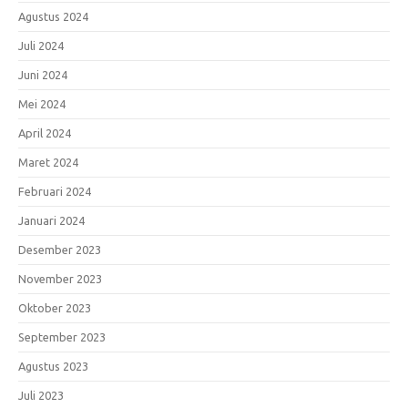
Agustus 2024
Juli 2024
Juni 2024
Mei 2024
April 2024
Maret 2024
Februari 2024
Januari 2024
Desember 2023
November 2023
Oktober 2023
September 2023
Agustus 2023
Juli 2023