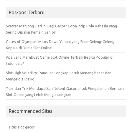
Pos-pos Terbaru
Scatter Mahjong Hari Ini Lagi Gacor? Coba Intip Pola Rahasia yang
Sering Dipakai Pemain Senior!
Gates of Olympus: Mitos Dewa Yunani yang Bikin Geleng-Geleng
Kepala di Dunia Slot Online
Apa yang Membuat Game Slot Online Terbaik Begitu Populer di
Indonesia?
Slot High Volatility: Panduan Lengkap untuk Menang besar dan
Mengelola Risiko
Tips dan Trik Mendapatkan Netent Gacor untuk Pengalaman Bermain
Slot Online yang Lebih Menguntungkan
Recommended Sites
situs slot gacor