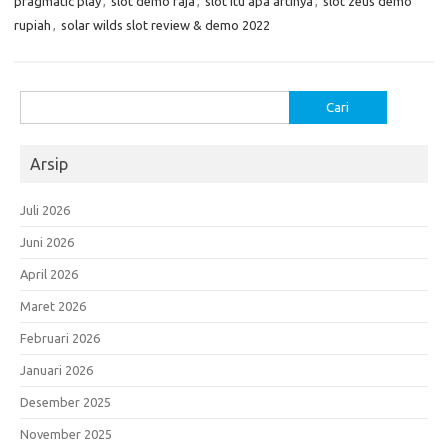
pragmatic play
,
slot demo raja
,
slot itu apa artinya
,
slot zeus demo
rupiah
,
solar wilds slot review & demo 2022
Cari
untuk:
Arsip
Juli 2026
Juni 2026
April 2026
Maret 2026
Februari 2026
Januari 2026
Desember 2025
November 2025