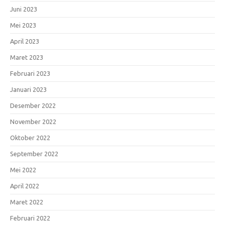
Juni 2023
Mei 2023
April 2023
Maret 2023
Februari 2023
Januari 2023
Desember 2022
November 2022
Oktober 2022
September 2022
Mei 2022
April 2022
Maret 2022
Februari 2022