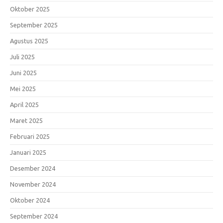
Oktober 2025
September 2025
Agustus 2025
Juli 2025
Juni 2025
Mei 2025
April 2025
Maret 2025
Februari 2025
Januari 2025
Desember 2024
November 2024
Oktober 2024
September 2024