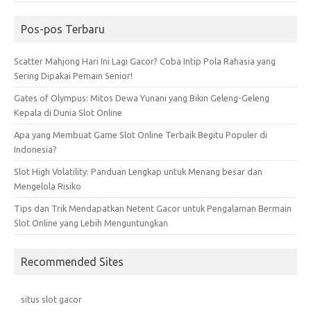
Pos-pos Terbaru
Scatter Mahjong Hari Ini Lagi Gacor? Coba Intip Pola Rahasia yang
Sering Dipakai Pemain Senior!
Gates of Olympus: Mitos Dewa Yunani yang Bikin Geleng-Geleng
Kepala di Dunia Slot Online
Apa yang Membuat Game Slot Online Terbaik Begitu Populer di
Indonesia?
Slot High Volatility: Panduan Lengkap untuk Menang besar dan
Mengelola Risiko
Tips dan Trik Mendapatkan Netent Gacor untuk Pengalaman Bermain
Slot Online yang Lebih Menguntungkan
Recommended Sites
situs slot gacor