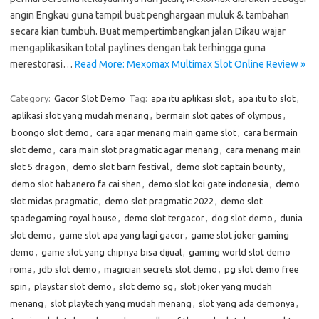
angin Engkau guna tampil buat penghargaan muluk & tambahan
secara kian tumbuh. Buat mempertimbangkan jalan Dikau wajar
mengaplikasikan total paylines dengan tak terhingga guna
merestorasi…
Read More: Mexomax Multimax Slot Online Review »
Category:
Gacor Slot Demo
Tag:
apa itu aplikasi slot
,
apa itu to slot
,
aplikasi slot yang mudah menang
,
bermain slot gates of olympus
,
boongo slot demo
,
cara agar menang main game slot
,
cara bermain
slot demo
,
cara main slot pragmatic agar menang
,
cara menang main
slot 5 dragon
,
demo slot barn festival
,
demo slot captain bounty
,
demo slot habanero fa cai shen
,
demo slot koi gate indonesia
,
demo
slot midas pragmatic
,
demo slot pragmatic 2022
,
demo slot
spadegaming royal house
,
demo slot tergacor
,
dog slot demo
,
dunia
slot demo
,
game slot apa yang lagi gacor
,
game slot joker gaming
demo
,
game slot yang chipnya bisa dijual
,
gaming world slot demo
roma
,
jdb slot demo
,
magician secrets slot demo
,
pg slot demo free
spin
,
playstar slot demo
,
slot demo sg
,
slot joker yang mudah
menang
,
slot playtech yang mudah menang
,
slot yang ada demonya
,