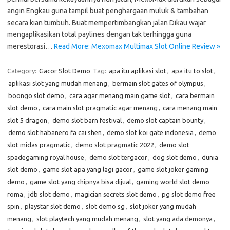
angin Engkau guna tampil buat penghargaan muluk & tambahan
secara kian tumbuh. Buat mempertimbangkan jalan Dikau wajar
mengaplikasikan total paylines dengan tak terhingga guna
merestorasi…
Read More: Mexomax Multimax Slot Online Review »
Category:
Gacor Slot Demo
Tag:
apa itu aplikasi slot
,
apa itu to slot
,
aplikasi slot yang mudah menang
,
bermain slot gates of olympus
,
boongo slot demo
,
cara agar menang main game slot
,
cara bermain
slot demo
,
cara main slot pragmatic agar menang
,
cara menang main
slot 5 dragon
,
demo slot barn festival
,
demo slot captain bounty
,
demo slot habanero fa cai shen
,
demo slot koi gate indonesia
,
demo
slot midas pragmatic
,
demo slot pragmatic 2022
,
demo slot
spadegaming royal house
,
demo slot tergacor
,
dog slot demo
,
dunia
slot demo
,
game slot apa yang lagi gacor
,
game slot joker gaming
demo
,
game slot yang chipnya bisa dijual
,
gaming world slot demo
roma
,
jdb slot demo
,
magician secrets slot demo
,
pg slot demo free
spin
,
playstar slot demo
,
slot demo sg
,
slot joker yang mudah
menang
,
slot playtech yang mudah menang
,
slot yang ada demonya
,