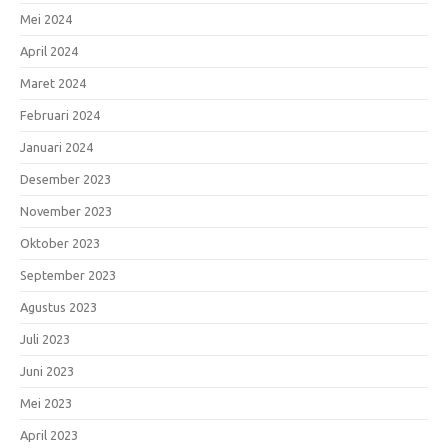
Mei 2024
April 2024
Maret 2024
Februari 2024
Januari 2024
Desember 2023
November 2023
Oktober 2023
September 2023
Agustus 2023
Juli 2023
Juni 2023
Mei 2023
April 2023