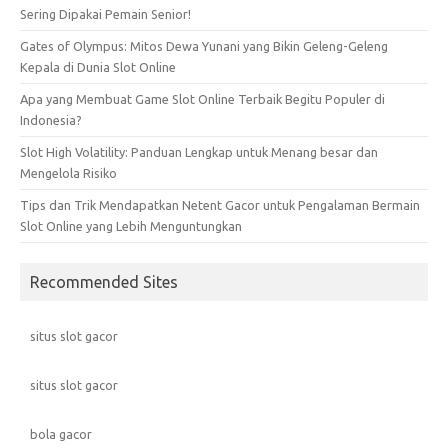
Sering Dipakai Pemain Senior!
Gates of Olympus: Mitos Dewa Yunani yang Bikin Geleng-Geleng
Kepala di Dunia Slot Online
Apa yang Membuat Game Slot Online Terbaik Begitu Populer di
Indonesia?
Slot High Volatility: Panduan Lengkap untuk Menang besar dan
Mengelola Risiko
Tips dan Trik Mendapatkan Netent Gacor untuk Pengalaman Bermain
Slot Online yang Lebih Menguntungkan
Recommended Sites
situs slot gacor
situs slot gacor
bola gacor