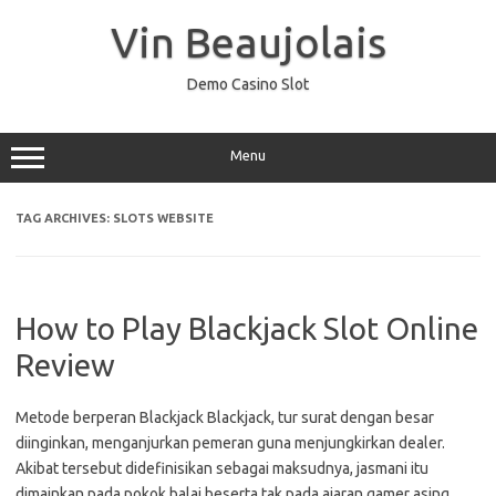
Skip
to
Vin Beaujolais
content
Demo Casino Slot
Menu
TAG ARCHIVES:
SLOTS WEBSITE
How to Play Blackjack Slot Online
Review
Metode berperan Blackjack Blackjack, tur surat dengan besar
diinginkan, menganjurkan pemeran guna menjungkirkan dealer.
Akibat tersebut didefinisikan sebagai maksudnya, jasmani itu
dimainkan pada pokok balai beserta tak pada ajaran gamer asing,