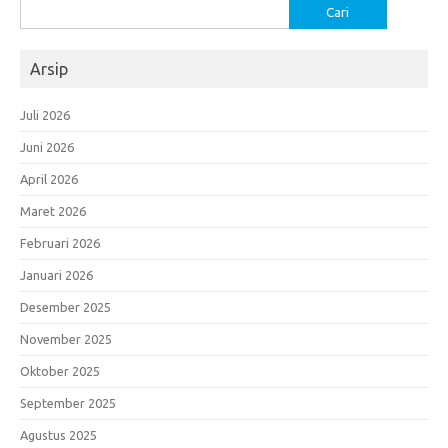
Cari
untuk:
Arsip
Juli 2026
Juni 2026
April 2026
Maret 2026
Februari 2026
Januari 2026
Desember 2025
November 2025
Oktober 2025
September 2025
Agustus 2025