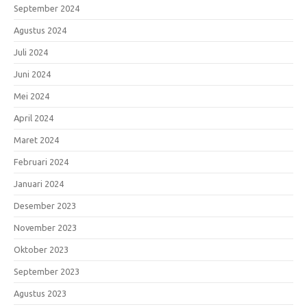
September 2024
Agustus 2024
Juli 2024
Juni 2024
Mei 2024
April 2024
Maret 2024
Februari 2024
Januari 2024
Desember 2023
November 2023
Oktober 2023
September 2023
Agustus 2023