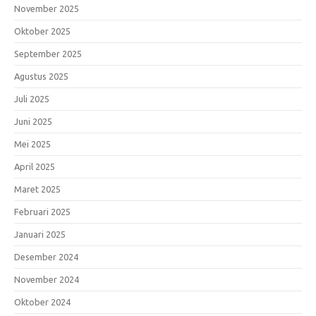
November 2025
Oktober 2025
September 2025
Agustus 2025
Juli 2025
Juni 2025
Mei 2025
April 2025
Maret 2025
Februari 2025
Januari 2025
Desember 2024
November 2024
Oktober 2024