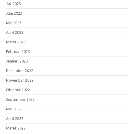
Juli 2023
Juni 2023
Mei 2023
April 2023
Maret 2023
Februari 2023
Januari 2023
Desember 2022
November 2022
Oktober 2022
September 2022
Mei 2022
April 2022
Maret 2022