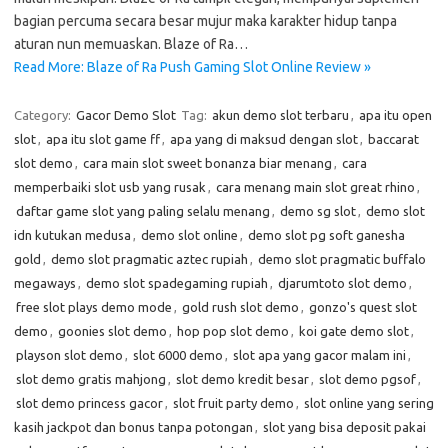
bagian percuma secara besar mujur maka karakter hidup tanpa
aturan nun memuaskan. Blaze of Ra…
Read More: Blaze of Ra Push Gaming Slot Online Review »
Category:
Gacor Demo Slot
Tag:
akun demo slot terbaru
,
apa itu open
slot
,
apa itu slot game ff
,
apa yang di maksud dengan slot
,
baccarat
slot demo
,
cara main slot sweet bonanza biar menang
,
cara
memperbaiki slot usb yang rusak
,
cara menang main slot great rhino
,
daftar game slot yang paling selalu menang
,
demo sg slot
,
demo slot
idn kutukan medusa
,
demo slot online
,
demo slot pg soft ganesha
gold
,
demo slot pragmatic aztec rupiah
,
demo slot pragmatic buffalo
megaways
,
demo slot spadegaming rupiah
,
djarumtoto slot demo
,
free slot plays demo mode
,
gold rush slot demo
,
gonzo's quest slot
demo
,
goonies slot demo
,
hop pop slot demo
,
koi gate demo slot
,
playson slot demo
,
slot 6000 demo
,
slot apa yang gacor malam ini
,
slot demo gratis mahjong
,
slot demo kredit besar
,
slot demo pgsof
,
slot demo princess gacor
,
slot fruit party demo
,
slot online yang sering
kasih jackpot dan bonus tanpa potongan
,
slot yang bisa deposit pakai