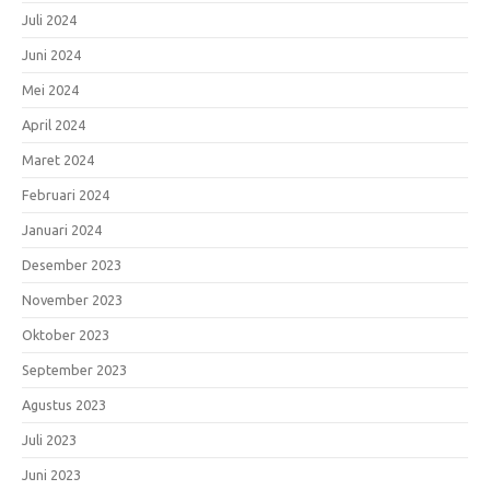
Juli 2024
Juni 2024
Mei 2024
April 2024
Maret 2024
Februari 2024
Januari 2024
Desember 2023
November 2023
Oktober 2023
September 2023
Agustus 2023
Juli 2023
Juni 2023