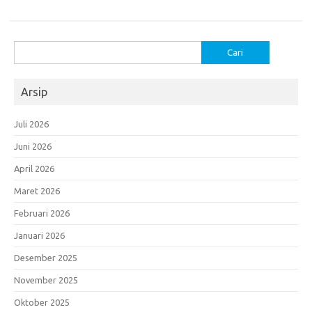
Cari
untuk:
Arsip
Juli 2026
Juni 2026
April 2026
Maret 2026
Februari 2026
Januari 2026
Desember 2025
November 2025
Oktober 2025