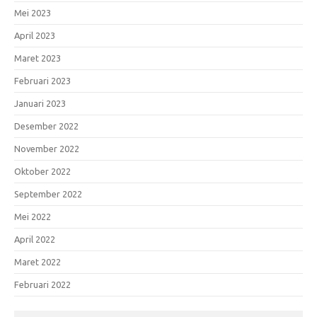
Mei 2023
April 2023
Maret 2023
Februari 2023
Januari 2023
Desember 2022
November 2022
Oktober 2022
September 2022
Mei 2022
April 2022
Maret 2022
Februari 2022