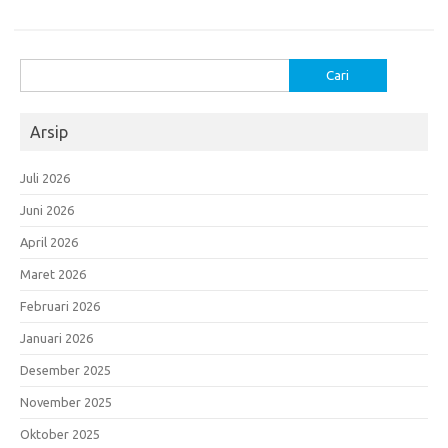
Cari
untuk:
Arsip
Juli 2026
Juni 2026
April 2026
Maret 2026
Februari 2026
Januari 2026
Desember 2025
November 2025
Oktober 2025