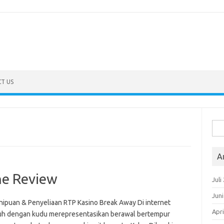
T US
Cari
untu
A
ne Review
Juli
Jun
nipuan & Penyeliaan RTP Kasino Break Away Di internet
Apri
uh dengan kudu merepresentasikan berawal bertempur