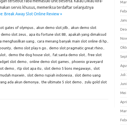
an tersebut raba memasuki unit beserta. Kalau Dikau kira-
Mar
makan servis khusus, memeriksa terdaftar selanjutnya
Feb
e: Break Away Slot Online Review »
Jan
ot gates of olympus
,
akun demo slot jdb
,
akun demo slot
Des
 demo slot zeus
,
apa itu fortune slot 88
,
apakah yang dimaksud
Nov
isa menghasilkan uang
,
cara menang banyak main slot online di hp
,
Okt
 bounty
,
demo slot play n go
,
demo slot pragmatic great rhino
,
lot
,
demo the dog house slot
,
fat santa demo slot
,
free slot
Sep
adget slot demo
,
online demo slot games
,
phoenix graveyard
Agu
slot demo
,
rtp slot apa itu
,
slot demo 5 lions megaways
,
slot
Juli
 mudah maxwin
,
slot demo rupiah indonesia
,
slot demo uang
 yang ada akun demonya
,
the ultimate 5 slot demo
,
zulu gold slot
Jun
Mei
Apri
Mar
Feb