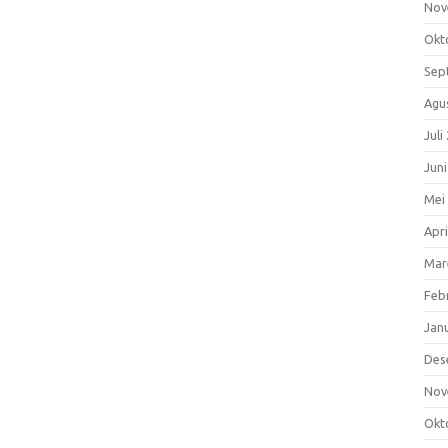
Nov
Okt
Sep
Agu
Juli
Jun
Mei
Apri
Mar
Feb
Jan
Des
Nov
Okt