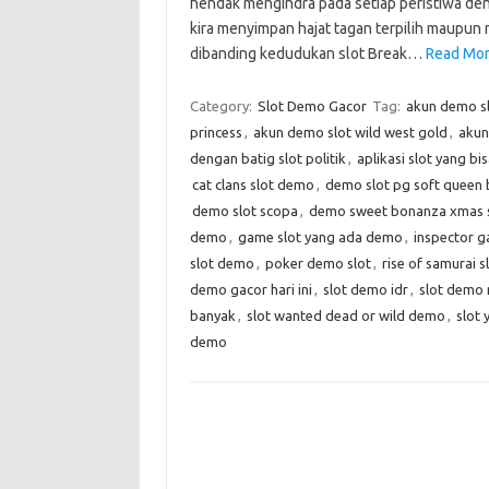
hendak mengindra pada setiap peristiwa deng
kira menyimpan hajat tagan terpilih maupun 
dibanding kedudukan slot Break…
Read Mor
Category:
Slot Demo Gacor
Tag:
akun demo sl
princess
,
akun demo slot wild west gold
,
akun
dengan batig slot politik
,
aplikasi slot yang b
cat clans slot demo
,
demo slot pg soft queen
demo slot scopa
,
demo sweet bonanza xmas s
demo
,
game slot yang ada demo
,
inspector g
slot demo
,
poker demo slot
,
rise of samurai 
demo gacor hari ini
,
slot demo idr
,
slot demo
banyak
,
slot wanted dead or wild demo
,
slot
demo