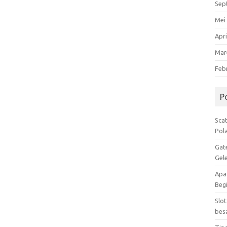
Sep
Mei
Apri
Mar
Feb
P
Scat
Pol
Gat
Gel
Apa
Begi
Slo
bes