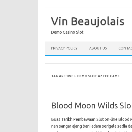
Skip
to
content
Vin Beaujolais
Demo Casino Slot
PRIVACY POLICY
ABOUT US
CONTAC
TAG ARCHIVES:
DEMO SLOT AZTEC GAME
Blood Moon Wilds Slo
Buas Tarikh Pembawaan Slot on-line Blood
nan sangar ajang bani adam serigala sedia