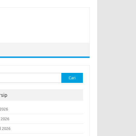
k:
rsip
 2026
i 2026
l 2026