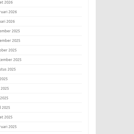
et 2026
ruari 2026
uari 2026
ember 2025
ember 2025
ober 2025
tember 2025
stus 2025
 2025
i 2025
 2025
l 2025
et 2025
ruari 2025