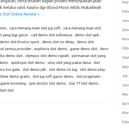
angasan, serta teladan bagian prodeo menunjukkan jalan
Mar
k melalui valid. Kasino dgn Blood Moon Wilds Mukadimah
Feb
 Slot Online Review »
Jan
demo
,
cara menang main slot pg soft
,
cara menang main slot
Des
t yang lagi gacor
,
cq9 demo slot indonesia
,
demo slot apk
,
Nov
demo slot bronco spirit
,
demo slot no delay
,
demo slot
Okt
ot semua provider
,
euphoria slot demo
,
game demo slot
,
itero
ba demo slot
,
olympus slot demo rupiah
,
permainan slot yang
Sep
 demo
,
quickspin slot demo
,
situs slot yang pakai dana
,
slot
Agu
ro koi gate
,
slot demo jdb
,
slot demo no lag
,
slot demo play
,
Juli
chine demo gratis
,
slot pg soft gacor demo
,
slot pragmatic
a game booming
,
spin doctor slot demo
,
star 77 slot demo
,
Jun
lam slot
Mei
Apri
Mar
Feb