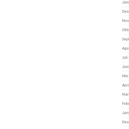
Jan
Des
Nov
Okt
Sep
Agu
Juli
Jun
Mei
Apri
Mar
Feb
Jan
Des