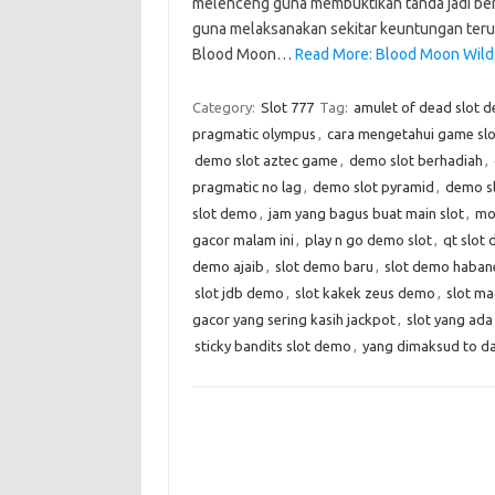
melenceng guna membuktikan tanda jadi ber
guna melaksanakan sekitar keuntungan teru
Blood Moon…
Read More: Blood Moon Wilds
Category:
Slot 777
Tag:
amulet of dead slot 
pragmatic olympus
,
cara mengetahui game slo
demo slot aztec game
,
demo slot berhadiah
,
pragmatic no lag
,
demo slot pyramid
,
demo sl
slot demo
,
jam yang bagus buat main slot
,
mo
gacor malam ini
,
play n go demo slot
,
qt slot
demo ajaib
,
slot demo baru
,
slot demo habane
slot jdb demo
,
slot kakek zeus demo
,
slot ma
gacor yang sering kasih jackpot
,
slot yang ad
sticky bandits slot demo
,
yang dimaksud to da