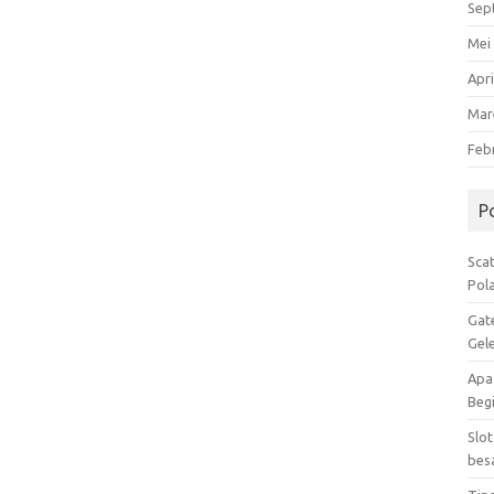
Sep
Mei
Apri
Mar
Feb
P
Scat
Pol
Gat
Gel
Apa
Begi
Slo
bes