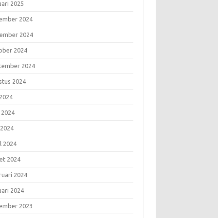
uari 2025
ember 2024
ember 2024
ober 2024
tember 2024
stus 2024
 2024
i 2024
 2024
l 2024
et 2024
ruari 2024
uari 2024
ember 2023