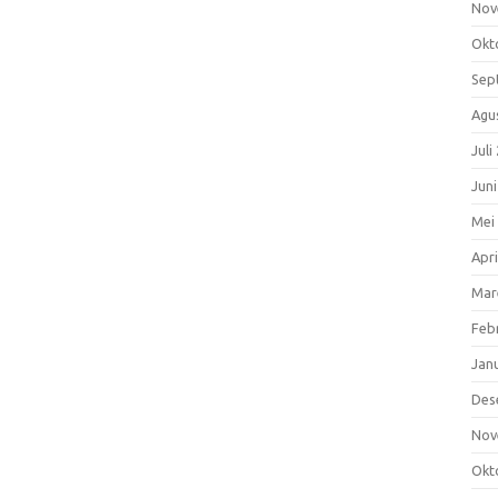
Nov
Okt
Sep
Agu
Juli
Jun
Mei
Apri
Mar
Feb
Jan
Des
Nov
Okt