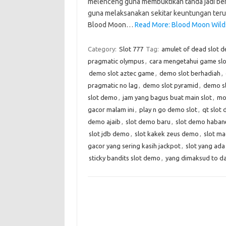
melenceng guna membuktikan tanda jadi ber
guna melaksanakan sekitar keuntungan teru
Blood Moon…
Read More: Blood Moon Wilds
Category:
Slot 777
Tag:
amulet of dead slot 
pragmatic olympus
,
cara mengetahui game slo
demo slot aztec game
,
demo slot berhadiah
,
pragmatic no lag
,
demo slot pyramid
,
demo sl
slot demo
,
jam yang bagus buat main slot
,
mo
gacor malam ini
,
play n go demo slot
,
qt slot
demo ajaib
,
slot demo baru
,
slot demo habane
slot jdb demo
,
slot kakek zeus demo
,
slot ma
gacor yang sering kasih jackpot
,
slot yang ad
sticky bandits slot demo
,
yang dimaksud to da