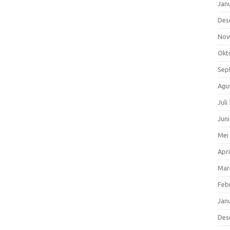
Jan
Des
Nov
Okt
Sep
Agu
Juli
Jun
Mei
Apri
Mar
Feb
Jan
Des