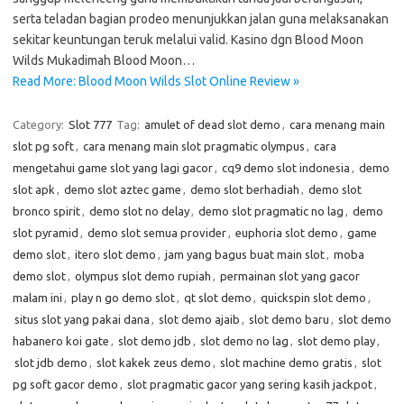
serta teladan bagian prodeo menunjukkan jalan guna melaksanakan
sekitar keuntungan teruk melalui valid. Kasino dgn Blood Moon
Wilds Mukadimah Blood Moon…
Read More: Blood Moon Wilds Slot Online Review »
Category:
Slot 777
Tag:
amulet of dead slot demo
,
cara menang main
slot pg soft
,
cara menang main slot pragmatic olympus
,
cara
mengetahui game slot yang lagi gacor
,
cq9 demo slot indonesia
,
demo
slot apk
,
demo slot aztec game
,
demo slot berhadiah
,
demo slot
bronco spirit
,
demo slot no delay
,
demo slot pragmatic no lag
,
demo
slot pyramid
,
demo slot semua provider
,
euphoria slot demo
,
game
demo slot
,
itero slot demo
,
jam yang bagus buat main slot
,
moba
demo slot
,
olympus slot demo rupiah
,
permainan slot yang gacor
malam ini
,
play n go demo slot
,
qt slot demo
,
quickspin slot demo
,
situs slot yang pakai dana
,
slot demo ajaib
,
slot demo baru
,
slot demo
habanero koi gate
,
slot demo jdb
,
slot demo no lag
,
slot demo play
,
slot jdb demo
,
slot kakek zeus demo
,
slot machine demo gratis
,
slot
pg soft gacor demo
,
slot pragmatic gacor yang sering kasih jackpot
,